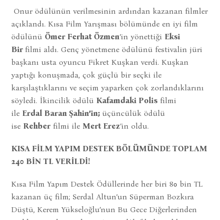
Onur ödülünün verilmesinin ardından kazanan filmler
açıklandı. Kısa Film Yarışması bölümünde en iyi film
ödülünü
Ömer Ferhat Özmen
’in yönettiği
Eksi
Bir
filmi aldı. Genç yönetmene ödülünü festivalin jüri
başkanı usta oyuncu Fikret Kuşkan verdi. Kuşkan
yaptığı konuşmada, çok güçlü bir seçki ile
karşılaştıklarını ve seçim yaparken çok zorlandıklarını
söyledi. İkincilik ödülü
Kafamdaki Polis
filmi
ile
Erdal Baran Şahin’in;
üçüncülük ödülü
ise
Rehber
filmi ile
Mert Erez
’in oldu.
KISA FİLM YAPIM DESTEK BÖLÜMÜNDE TOPLAM
240 BİN TL VERİLDİ!
Kısa Film Yapım Destek Ödüllerinde her biri 80 bin TL
kazanan üç film; Serdal Altun’un Süperman Bozkıra
Düştü, Kerem Yükseloğlu’nun Bu Gece Diğerlerinden