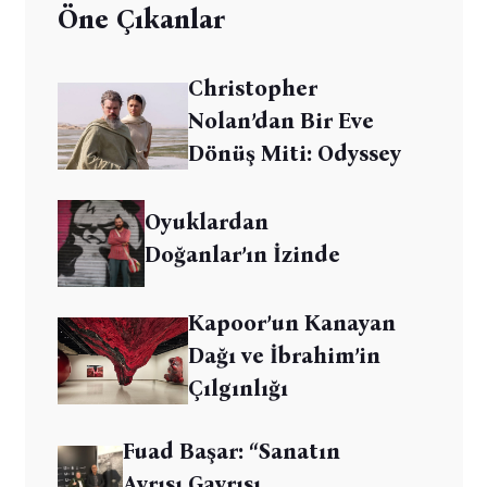
Öne Çıkanlar
Christopher
Nolan’dan Bir Eve
Dönüş Miti: Odyssey
Oyuklardan
Doğanlar’ın İzinde
Kapoor’un Kanayan
Dağı ve İbrahim’in
Çılgınlığı
Fuad Başar: “Sanatın
Ayrısı Gayrısı