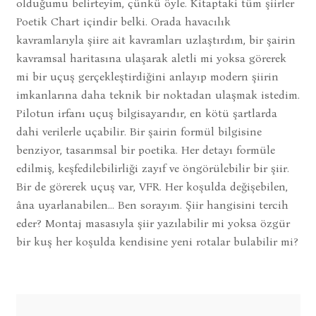
olduğumu belirteyim, çünkü öyle. Kitaptaki tüm şiirler
Poetik Chart içindir belki. Orada havacılık
kavramlarıyla şiire ait kavramları uzlaştırdım, bir şairin
kavramsal haritasına ulaşarak aletli mi yoksa görerek
mi bir uçuş gerçekleştirdiğini anlayıp modern şiirin
imkanlarına daha teknik bir noktadan ulaşmak istedim.
Pilotun irfanı uçuş bilgisayarıdır, en kötü şartlarda
dahi verilerle uçabilir. Bir şairin formül bilgisine
benziyor, tasarımsal bir poetika. Her detayı formüle
edilmiş, keşfedilebilirliği zayıf ve öngörülebilir bir şiir.
Bir de görerek uçuş var, VFR. Her koşulda değişebilen,
âna uyarlanabilen… Ben sorayım. Şiir hangisini tercih
eder? Montaj masasıyla şiir yazılabilir mi yoksa özgür
bir kuş her koşulda kendisine yeni rotalar bulabilir mi?