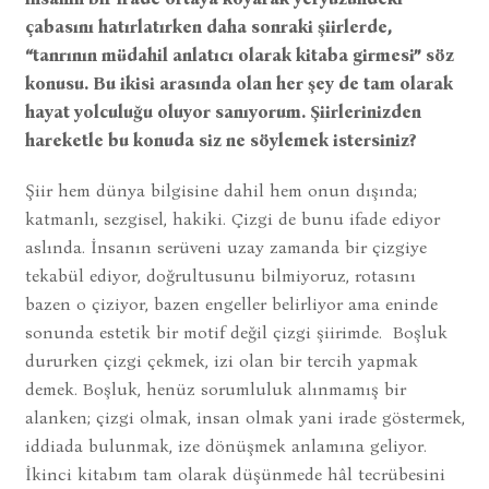
çabasını hatırlatırken daha sonraki şiirlerde,
“tanrının müdahil anlatıcı olarak kitaba girmesi” söz
konusu. Bu ikisi arasında olan her şey de tam olarak
hayat yolculuğu oluyor sanıyorum. Şiirlerinizden
hareketle bu konuda siz ne söylemek istersiniz?
Şiir hem dünya bilgisine dahil hem onun dışında;
katmanlı, sezgisel, hakiki. Çizgi de bunu ifade ediyor
aslında. İnsanın serüveni uzay zamanda bir çizgiye
tekabül ediyor, doğrultusunu bilmiyoruz, rotasını
bazen o çiziyor, bazen engeller belirliyor ama eninde
sonunda estetik bir motif değil çizgi şiirimde. Boşluk
dururken çizgi çekmek, izi olan bir tercih yapmak
demek. Boşluk, henüz sorumluluk alınmamış bir
alanken; çizgi olmak, insan olmak yani irade göstermek,
iddiada bulunmak, ize dönüşmek anlamına geliyor.
İkinci kitabım tam olarak düşünmede hâl tecrübesini