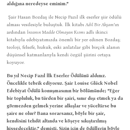
aldığına neredeyse eminim.”
Şair Hasan Bozdaş ile Necip Fazıl ilk eserler şiir ödülü
alması vesilesiyle buluştuk. İlk kitabı
Adil Bir Akşam
’ın
ardından
İnsanın Madde Olmayan Kısmı
adlı ikinci
kitabıyla edebiyatımızda önemli bir yer edinen Bozdaş;
teoloji, felsefe, hukuk, eski anlatılar gibi birçok alanın
düşünsel katmanlarıyla kendi özgül şiirini ortaya
koyuyor.
Bu yıl Necip Fazıl İlk Eserler Ödülünü aldınız.
Öncelikle tebrik ediyoruz. Şair Louise Glück Nobel
Edebiyat Ödülü konuşmasının bir bölümünde; “Eğer
bir topluluk, bu türden bir şairi, sınır dışı etmek ya da
görmezden gelmek yerine alkışlar ve yüceltirse bu
şaire ne olur? Bana sorarsanız, böyle bir şair,
kendisini tehdit altında ve köşeye sıkıştırılmış
hissedecektir,” demişti. Sizin için de ödüllerin böyle