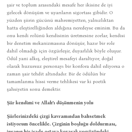
şair ve toplum arasındaki mesafe her ikisine de iyi
gelecek dönüşüm ve uyarıların sigortası gibidir. O
yüzden şiirin gücünü mahremiyetten, yalnızlıktan
hatta eleştirelliğinden aldığına neredeyse eminim. Bu da
onu kendi rolünü kendisinin üretmesine zorlar, kendisi
bir denetim mekanizmasına dönüşür, hazır bir role
dahil olmadığı için özgürleşir, duyarlılık böyle oluşur.
Ödül yani alkış, eleştirel mesafeyi daraltıyor, doğal
olarak huzursuz personayı bir konfora dahil ediyorsa o
zaman şair tehdit altındadır. Bir de ödülün bir
tamamlanma hissi verme tehlikesi var ki poetik
şahsiyetin sonu demektir.
Şiir kendimi ve Allah’ı düşünmenin yolu
Şiirlerinizdeki çizgi kavramından bahsetmek
istiyorum öncelikle. Çizginin boşluğu doldurması,
insanın bir irade ortaya koyarak yeryüzündeki