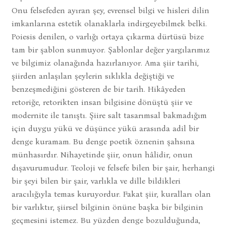
Onu felsefeden ayıran şey, evrensel bilgi ve hisleri dilin
imkanlarına estetik olanaklarla indirgeyebilmek belki.
Poiesis denilen, o varlığı ortaya çıkarma dürtüsü bize
tam bir şablon sunmuyor. Şablonlar değer yargılarımız
ve bilgimiz olanağında hazırlanıyor. Ama şiir tarihi,
şiirden anlaşılan şeylerin sıklıkla değiştiği ve
benzeşmediğini gösteren de bir tarih. Hikâyeden
retoriğe, retorikten insan bilgisine dönüştü şiir ve
modernite ile tanıştı. Şiire salt tasarımsal bakmadığım
için duygu yükü ve düşünce yükü arasında adil bir
denge kuramam. Bu denge poetik öznenin şahsına
münhasırdır. Nihayetinde şiir, onun hâlidir, onun
dışavurumudur. Teoloji ve felsefe bilen bir şair, herhangi
bir şeyi bilen bir şair, varlıkla ve dille bildikleri
aracılığıyla temas kuruyordur. Fakat şiir, kuralları olan
bir varlıktır, şiirsel bilginin önüne başka bir bilginin
geçmesini istemez. Bu yüzden denge bozulduğunda,