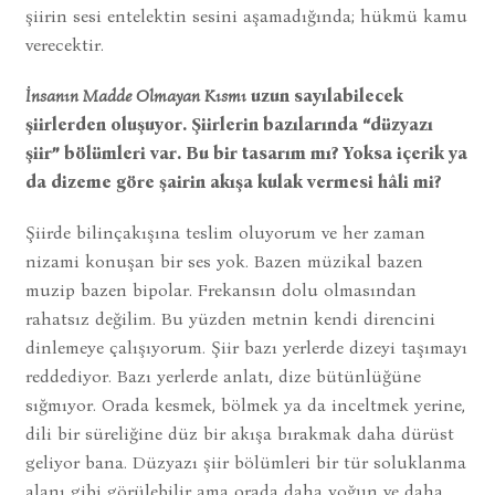
şiirin sesi entelektin sesini aşamadığında; hükmü kamu
verecektir.
İnsanın Madde Olmayan Kısmı
uzun sayılabilecek
şiirlerden oluşuyor. Şiirlerin bazılarında “düzyazı
şiir” bölümleri var. Bu bir tasarım mı? Yoksa içerik ya
da dizeme göre şairin akışa kulak vermesi hâli mi?
Şiirde bilinçakışına teslim oluyorum ve her zaman
nizami konuşan bir ses yok. Bazen müzikal bazen
muzip bazen bipolar. Frekansın dolu olmasından
rahatsız değilim. Bu yüzden metnin kendi direncini
dinlemeye çalışıyorum. Şiir bazı yerlerde dizeyi taşımayı
reddediyor. Bazı yerlerde anlatı, dize bütünlüğüne
sığmıyor. Orada kesmek, bölmek ya da inceltmek yerine,
dili bir süreliğine düz bir akışa bırakmak daha dürüst
geliyor bana. Düzyazı şiir bölümleri bir tür soluklanma
alanı gibi görülebilir ama orada daha yoğun ve daha