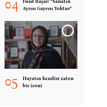
04
Fuad Başar: “Sanatın
Ayrısı Gayrısı Yoktur”
05
Hayatın kendisi zaten
bir ironi