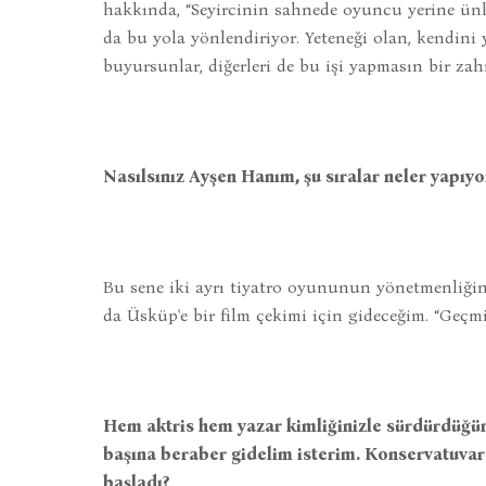
hakkında, “Seyircinin sahnede oyuncu yerine ünl
da bu yola yönlendiriyor. Yeteneği olan, kendini y
buyursunlar, diğerleri de bu işi yapmasın bir zah
Nasılsınız Ayşen Hanım, şu sıralar neler yapıyo
Bu sene iki ayrı tiyatro oyununun yönetmenliğin
da Üsküp'e bir film çekimi için gideceğim. “Geç
Hem aktris hem yazar kimliğinizle sürdürdüğün
başına beraber gidelim isterim. Konservatuvar
başladı?