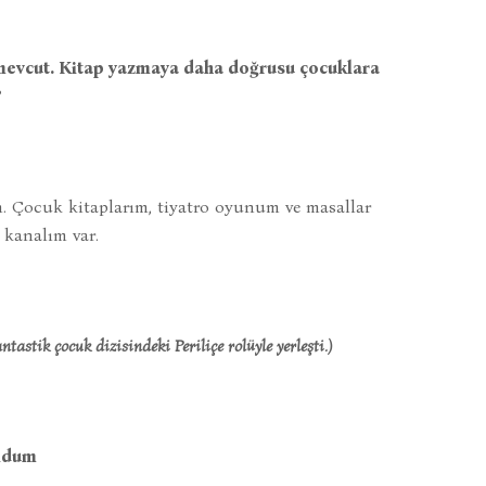
 mevcut. Kitap yazmaya daha doğrusu çocuklara
?
. Çocuk kitaplarım, tiyatro oyunum ve masallar
e kanalım var.
ntastik çocuk dizisindeki Periliçe rolüyle yerleşti.)
uldum