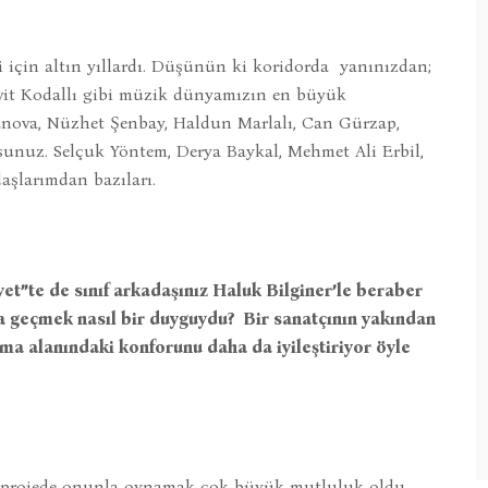
 için altın yıllardı. Düşünün ki koridorda yanınızdan;
evit Kodallı gibi müzik dünyamızın en büyük
anova, Nüzhet Şenbay, Haldun Marlalı, Can Gürzap,
sunuz. Selçuk Yöntem, Derya Baykal, Mehmet Ali Erbil,
daşlarımdan bazıları.
yet”te de sınıf arkadaşınız Haluk Bilginer’le beraber
na geçmek nasıl bir duyguydu? Bir sanatçının yakından
şma alanındaki konforunu daha da iyileştiriyor öyle
bir projede onunla oynamak çok büyük mutluluk oldu.