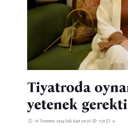
Tiyatroda oyna
yetenek gerekti
16 Temmuz 2024 Salı Saat 20:36
736
0