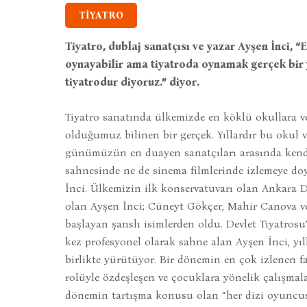
TİYATRO
Tiyatro, dublaj sanatçısı ve yazar Ayşen İnci, 
oynayabilir ama tiyatroda oynamak gerçek bir 
tiyatrodur diyoruz.” diyor.
Tiyatro sanatında ülkemizde en köklü okullara v
olduğumuz bilinen bir gerçek. Yıllardır bu okul v
günümüzün en duayen sanatçıları arasında kendile
sahnesinde ne de sinema filmlerinde izlemeye do
İnci. Ülkemizin ilk konservatuvarı olan Ankara 
olan Ayşen İnci; Cüneyt Gökçer, Mahir Canova ve
başlayan şanslı isimlerden oldu. Devlet Tiyatros
kez profesyonel olarak sahne alan Ayşen İnci, yıl
birlikte yürütüyor. Bir dönemin en çok izlenen fa
rolüyle özdeşleşen ve çocuklara yönelik çalışmala
dönemin tartışma konusu olan “her dizi oyuncusu,