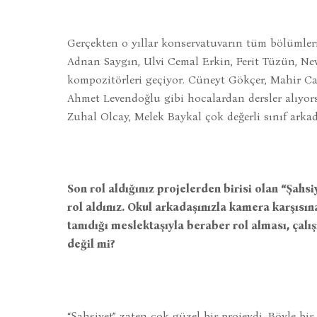
Gerçekten o yıllar konservatuvarın tüm bölümleri
Adnan Saygın, Ulvi Cemal Erkin, Ferit Tüzün, N
kompozitörleri geçiyor. Cüneyt Gökçer, Mahir C
Ahmet Levendoğlu gibi hocalardan dersler alıyor
Zuhal Olcay, Melek Baykal çok değerli sınıf arka
Son rol aldığınız projelerden birisi olan “Şahsi
rol aldınız. Okul arkadaşınızla kamera karşısı
tanıdığı meslektaşıyla beraber rol alması, çalı
değil mi?
“Şahsiyet” zaten çok güzel bir projeydi. Böyle 