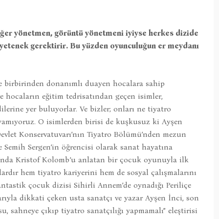
“Eğer yönetmen, görüntü yönetmeni iyiyse herkes dizide
yetenek gerektirir. Bu yüzden oyunculuğun er meydanı
e birbirinden donanımlı duayen hocalara sahip
e hocaların eğitim tedrisatından geçen isimler,
rine yer buluyorlar. Ve bizler; onları ne tiyatro
yamıyoruz. O isimlerden birisi de kuşkusuz ki Ayşen
Devlet Konservatuvarı’nın Tiyatro Bölümü’nden mezun
 Semih Sergen’in öğrencisi olarak sanat hayatına
u’nda Kristof Kolomb’u anlatan bir çocuk oyunuyla ilk
lardır hem tiyatro kariyerini hem de sosyal çalışmalarını
ntastik çocuk dizisi Sihirli Annem’de oynadığı Periliçe
rıyla dikkati çeken usta sanatçı ve yazar Ayşen İnci, son
 sahneye çıkıp tiyatro sanatçılığı yapmamalı” eleştirisi