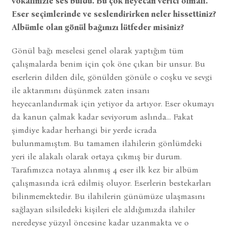
vokalinizle ses buldu. Bu çok heyecan verici olmalı.
Eser seçimlerinde ve seslendirirken neler hissettiniz?
Albümle olan gönül bağınızı lütfeder misiniz?
Gönül bağı meselesi genel olarak yaptığım tüm
çalışmalarda benim için çok öne çıkan bir unsur. Bu
eserlerin dilden dile, gönülden gönüle o coşku ve sevgi
ile aktarımını düşünmek zaten insanı
heyecanlandırmak için yetiyor da artıyor. Eser okumayı
da kanun çalmak kadar seviyorum aslında… Fakat
şimdiye kadar herhangi bir yerde icrada
bulunmamıştım. Bu tamamen ilahilerin gönlümdeki
yeri ile alakalı olarak ortaya çıkmış bir durum.
Tarafımızca notaya alınmış 4 eser ilk kez bir albüm
çalışmasında icrâ edilmiş oluyor. Eserlerin bestekarları
bilinmemektedir. Bu ilahilerin günümüze ulaşmasını
sağlayan silsiledeki kişileri ele aldığımızda ilahiler
neredeyse yüzyıl öncesine kadar uzanmakta ve o