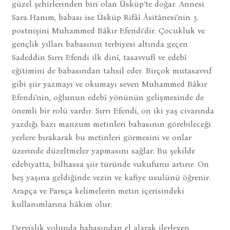
güzel şehirlerinden biri olan Üsküp’te doğar. Annesi
Sara Hanım, babası ise Üsküp Rifâî Âsitânesi’nin 3.
postnişini Muhammed Bâkır Efendi’dir. Çocukluk ve
gençlik yılları babasının terbiyesi altında geçen
Sadeddin Sırrı Efendi ilk dinî, tasavvufî ve edebî
eğitimini de babasından tahsil eder. Birçok mutasavvıf
gibi şiir yazmayı ve okumayı seven Muhammed Bâkır
Efendi’nin, oğlunun edebî yönünün gelişmesinde de
önemli bir rolü vardır. Sırrı Efendi, on iki yaş civarında
yazdığı bazı manzum metinleri babasının görebileceği
yerlere bırakarak bu metinleri görmesini ve onlar
üzerinde düzeltmeler yapmasını sağlar. Bu şekilde
edebiyatta, bilhassa şiir türünde vukufunu artırır. On
beş yaşına geldiğinde vezin ve kafiye usulünü öğrenir.
Arapça ve Farsça kelimelerin metin içerisindeki
kullanımlarına hâkim olur.
Dervişlik yolunda babasından el alarak ilerleyen