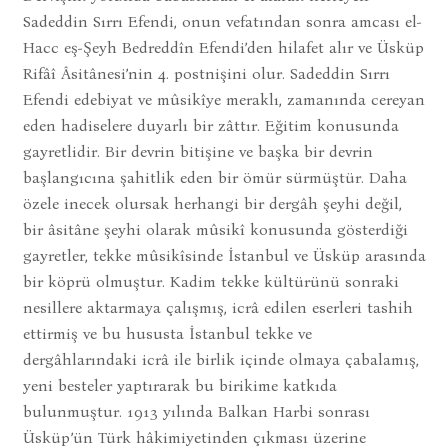
Sadeddin Sırrı Efendi, onun vefatından sonra amcası el-
Hacc eş-Şeyh Bedreddîn Efendi’den hilafet alır ve Üsküp
Rifâî Âsitânesi’nin 4. postnişini olur. Sadeddin Sırrı
Efendi edebiyat ve mûsikîye meraklı, zamanında cereyan
eden hadiselere duyarlı bir zâttır. Eğitim konusunda
gayretlidir. Bir devrin bitişine ve başka bir devrin
başlangıcına şahitlik eden bir ömür sürmüştür. Daha
özele inecek olursak herhangi bir dergâh şeyhi değil,
bir âsitâne şeyhi olarak mûsikî konusunda gösterdiği
gayretler, tekke mûsikîsinde İstanbul ve Üsküp arasında
bir köprü olmuştur. Kadim tekke kültürünü sonraki
nesillere aktarmaya çalışmış, icrâ edilen eserleri tashih
ettirmiş ve bu hususta İstanbul tekke ve
dergâhlarındaki icrâ ile birlik içinde olmaya çabalamış,
yeni besteler yaptırarak bu birikime katkıda
bulunmuştur. 1913 yılında Balkan Harbi sonrası
Üsküp’ün Türk hâkimiyetinden çıkması üzerine