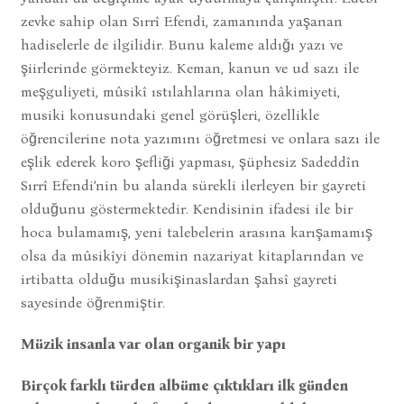
zevke sahip olan Sırrî Efendi, zamanında yaşanan
hadiselerle de ilgilidir. Bunu kaleme aldığı yazı ve
şiirlerinde görmekteyiz. Keman, kanun ve ud sazı ile
meşguliyeti, mûsikî ıstılahlarına olan hâkimiyeti,
musiki konusundaki genel görüşleri, özellikle
öğrencilerine nota yazımını öğretmesi ve onlara sazı ile
eşlik ederek koro şefliği yapması, şüphesiz Sadeddîn
Sırrî Efendi’nin bu alanda sürekli ilerleyen bir gayreti
olduğunu göstermektedir. Kendisinin ifadesi ile bir
hoca bulamamış, yeni talebelerin arasına karışamamış
olsa da mûsikîyi dönemin nazariyat kitaplarından ve
irtibatta olduğu musikişinaslardan şahsî gayreti
sayesinde öğrenmiştir.
Müzik insanla var olan organik bir yapı
Birçok farklı türden albüme çıktıkları ilk günden