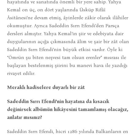
hayatında ve sanatında önemli bir yere sahip. Yahya
Kemal on üç, on dört yaşlarında Üsküp Rifâî
Âsitânesi’ne devam etmiş, âyinlerde zâkir olarak ilâhiler
okumuştur. Ayrıca Sadeddin Sırrı Efendi’den Farsça
dersleri almıştır. Yahya Kemal’in şiir ve edebiyata dair
duygularının açığa çıkmasında âlim ve şair bir zât olan
Sadeddin Sırrı Efendi’nin büyük etkisi vardır. Öyle ki
“Ömrün şu biten neşvesi tam olsun erenler” mısrası ile
başlayan bestelenmiş şiirini bu manevi hava ile yazdığı
rivayet edilir.
Meraklı hadiselere duyarlı bir zât
Sadeddin Sırrı Efendi’nin hayatına da kısacık
değinirsek albümün hikâyesini tamamlamış olacağız,
anlatır mısınız?
Sadeddin Sırrı Efendi, hicri 1286 yılında Balkanların en