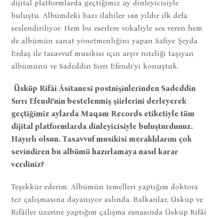
dijital platformlarda geçtiğimiz ay dinleyicisiyle
buluştu. Albümdeki bazı ilahiler 100 yıldır ilk defa
seslendiriliyor. Hem bu eserlere vokaliyle ses veren hem
de albümün sanat yönetmenliğini yapan Safiye Şeyda
Erdaş ile tasavvuf musikisi için arşiv niteliği taşıyan
albümünü ve Sadeddin Sırrı Efendi’yi konuştuk.
Üsküp Rifâî Âsitanesi postnişinlerinden Sadeddin
Sırrı Efendi’nin bestelenmiş şiirlerini derleyerek
geçtiğimiz aylarda Maqam Records etiketiyle tüm
dijital platformlarda dinleyicisiyle buluşturdunuz.
Hayırlı olsun. Tasavvuf musikisi meraklılarını çok
sevindiren bu albümü hazırlamaya nasıl karar
verdiniz?
Teşekkür ederim. Albümün temelleri yaptığım doktora
tez çalışmasına dayanıyor aslında. Balkanlar, Üsküp ve
Rifâîler üzerine yaptığım çalışma esnasında Üsküp Rifâî