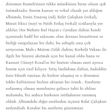
dönemin Rumeli’sinin tekke mûsikîsine biraz olsun ışık
tutmaktadır. Benim kanun ve vokal olarak yer aldığım
albümde, Ersin Ersavaş (ud), Rıfat Çalışkan (vokal),
Mesut Ekici (ney) ve Fatih Erdaş (vokal) icrâlarıyla yer
aldılar. Her Nefeste Bul Hayat-ı Cavidan ilahisi kendi
içerisinde hafif bir salınımı olan devranı hissettiren ve
birliği vurgulayan bir ilahi, bu sebeple onu çok
seviyorum. Mah-ı Matem Geldi ilahisi, Kerbelâ Vakası ile
ilgili bir hüznü akıtmak için bir kanal oldu bana ve
Kanunî Cüneyt Kosal’ın bir bestesi olması eseri ayrıca
benim için özel kılıyor. Yetiş İmdâdıma ilahisi, Sadeddin
Sırrı Efendi vasıtası ile bizlere ulaşmış ve o dönemin
tekke kültürünü bizlere aktaran bir örnek… Eserlerin
sırlanmış olması meselesine gelince tabii ki ehline
malumdu, biz sedece herkesin istifadesine sunmuş
olduk. Albümdeki diğer eserlerden üçünü Rıfat Çalışkan
seslendirdi. Kendisi bu eserlerin günümüze