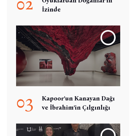
02
Oyuklardan Doğanlar’ın
İzinde
03
Kapoor’un Kanayan Dağı
ve İbrahim’in Çılgınlığı