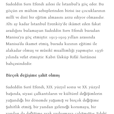
Sadeddin Sırrı Efendi ailesi ile İstanbul’a göç eder. Bu
göçün en mühim sebeplerinden birisi ise çocuklarının
millî ve dinî bir eğitim almasını arzu ediyor olmasıdır.
Altı ay kadar İstanbul Erenköy’de ikâmet eden fakat
aradığını bulamayan Sadeddin Sırrı Efendi buradan
Manisa’ya göç etmiştir. 1913-1919 yılları arasında
Manisa’da ikamet etmiş, burada kızının eğitimi ile
alakadar olmuş ve mûsikî muallimliği yapmıştır. 1936
yılında vefat etmiştir. Kabri Üsküp Rifâî Âsitânesi
bahçesindedir.
Birçok değişime şahit olmuş
Sadeddîn Sırrî Efendi, XIX. yüzyıl sonu ve XX. yüzyıl
başında, siyasi çalkantıların ve kültürel değişimlerin
yaşandığı bir dönemde yaşamış ve birçok değişime
şahitlik etmiş, bir yandan geleneği korumaya, bir
yandan da değişime ayak uydurmaya çalışmıştır. Edebî