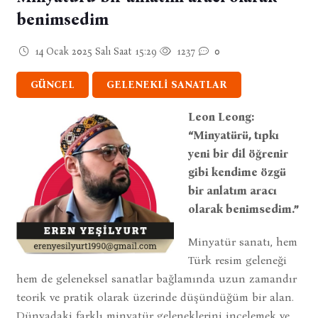
benimsedim
14 Ocak 2025 Salı Saat 15:29
1237
0
GÜNCEL
GELENEKLİ SANATLAR
Leon Leong:
“Minyatürü, tıpkı
yeni bir dil öğrenir
gibi kendime özgü
bir anlatım aracı
olarak benimsedim.”
Minyatür sanatı, hem
Türk resim geleneği
hem de geleneksel sanatlar bağlamında uzun zamandır
teorik ve pratik olarak üzerinde düşündüğüm bir alan.
Dünyadaki farklı minyatür geleneklerini incelemek ve