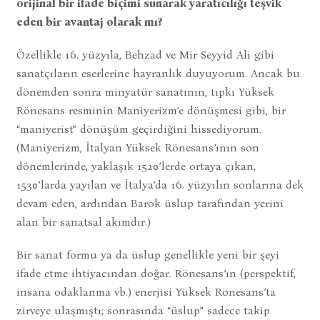
orijinal bir ifade biçimi sunarak yaratıcılığı teşvik
eden bir avantaj olarak mı?
Özellikle 16. yüzyıla, Behzad ve Mir Seyyid Ali gibi
sanatçıların eserlerine hayranlık duyuyorum. Ancak bu
dönemden sonra minyatür sanatının, tıpkı Yüksek
Rönesans resminin Maniyerizm’e dönüşmesi gibi, bir
“maniyerist” dönüşüm geçirdiğini hissediyorum.
(Maniyerizm, İtalyan Yüksek Rönesans’ının son
dönemlerinde, yaklaşık 1520’lerde ortaya çıkan,
1530’larda yayılan ve İtalya’da 16. yüzyılın sonlarına dek
devam eden, ardından Barok üslup tarafından yerini
alan bir sanatsal akımdır.)
Bir sanat formu ya da üslup genellikle yeni bir şeyi
ifade etme ihtiyacından doğar. Rönesans’ın (perspektif,
insana odaklanma vb.) enerjisi Yüksek Rönesans’ta
zirveye ulaşmıştı; sonrasında “üslup” sadece takip