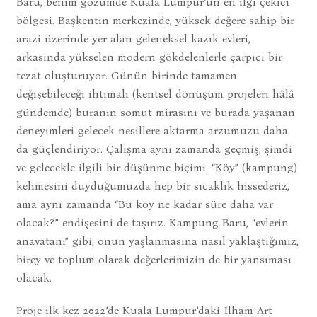
Baru, benim gözümde Kuala Lumpur’un en ilgi çekici
bölgesi. Başkentin merkezinde, yüksek değere sahip bir
arazi üzerinde yer alan geleneksel kazık evleri,
arkasında yükselen modern gökdelenlerle çarpıcı bir
tezat oluşturuyor. Günün birinde tamamen
değişebileceği ihtimali (kentsel dönüşüm projeleri hâlâ
gündemde) buranın somut mirasını ve burada yaşanan
deneyimleri gelecek nesillere aktarma arzumuzu daha
da güçlendiriyor. Çalışma aynı zamanda geçmiş, şimdi
ve gelecekle ilgili bir düşünme biçimi. “Köy” (kampung)
kelimesini duyduğumuzda hep bir sıcaklık hissederiz,
ama aynı zamanda “Bu köy ne kadar süre daha var
olacak?” endişesini de taşırız. Kampung Baru, “evlerin
anavatanı” gibi; onun yaşlanmasına nasıl yaklaştığımız,
birey ve toplum olarak değerlerimizin de bir yansıması
olacak.
Proje ilk kez 2022’de Kuala Lumpur’daki Ilham Art