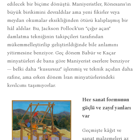
edilecek bir biçime dönüştü. Maniyeristler, Rönesans’ın
büyük birikimini devraldılar ama yeni fikirler veya
meydan okumalar eksikliğinden ötürü kalıplaşmış bir
hâl aldılar. Bu, Jackson Pollock’un “çığır açan”
damlatma tekniğinin takipçileri tarafından
mükemmelleştirilip geliştirildiğinde bile anlamını
yitirmesine benziyor. Geç dönem Babür ve Kaçar
minyatürleri de bana göre Maniyerist eserlere benziyor
— belki daha “kusursuz” işlenmiş ve teknik açıdan daha
rafine, ama erken dönem İran minyatürlerindeki
kıvılcımı taşımıyorlar.
Her sanat formunun
güçlü ve zayıf yanları
var
Geçmişte kâğıt ve
sanat malzemeleri az